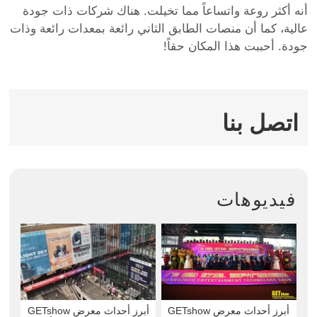
full
أنه أكثر روعة واتساعاً مما تخيلت. هناك شركات ذات جودة
عالية، كما أن منصات الطابق الثاني رائعة بمعدات رائعة وذات
جودة. أحببت هذا المكان حقاً!
اتصل بنا
فيديوهات
أبرز أحداث معرض GETshow
أبرز أحداث معرض GETshow