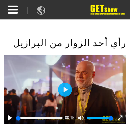

رأي أحد الزوار من البرازيل
Play
00:15
Play
Mute
Ente