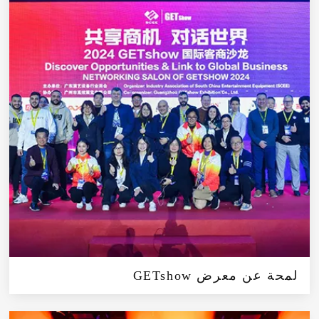
لمحة عن معرض GETshow