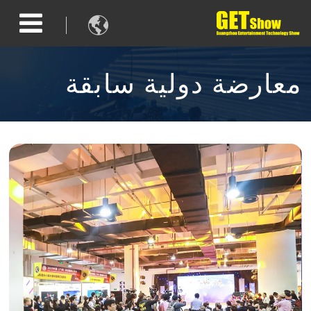

معارضة دولية سابقة