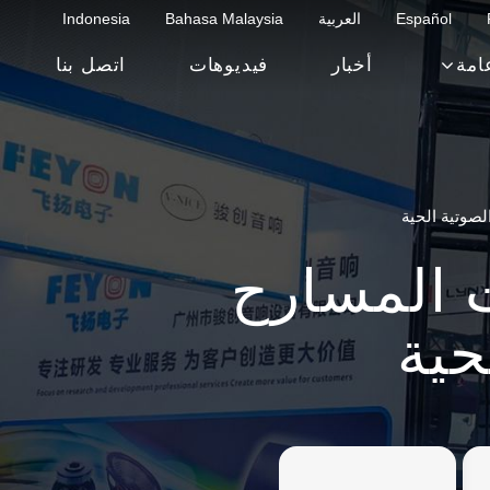
Español
العربية
Bahasa Malaysia
Indonesia
امة
أخبار
فيديوهات
اتصل بنا
لصوتية الحية
 المسارح
حية