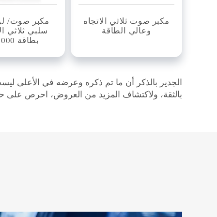
مكبر صوت ثلاثي الاتجاه
مكبر صوت/ لو
وعالي الطاقة
سلبي ثلاثي ال
بطاقة 1000 واط
الجدير بالذكر أن ما تم ذكره وعرضه في الأعلى ل
بالثقة، ولاكتشاف المزيد من العروض، احرص على حضور معرض GETshow القادم. وإذا كانت لديك أي أس