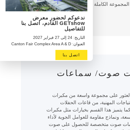
لمعرض القادم لاكتشاف المجموعة الكاملة من العروض
ندعوكم لحضور معرض
GETshow القادم، اتصل بنا
للتفاصيل
التاريخ: 24 إلى 27 فبراير 2027
العنوان: Canton Fair Complex Area A & D
اتصل بنا
ت صوت/ سماعات
ن للزوار في منصتنا GETshow العثور على مجموعة واسعة من مكبرات
ياجات المهنية، من قاعات الحفلات
كما يتميز هذا القسم بخيارات مثل مكبرات
ة، ونماذج مقاومة للعوامل الجوية لأداء
ضخمات صوت متخصصة للحصول على صوت