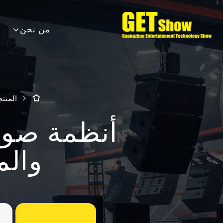
من نحن
المنتج
أنظمة صوت
والم