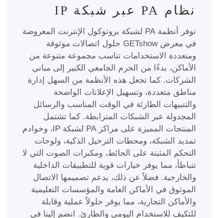
نظام PA عبر شبكة IP
توفر أنظمة PA لشبكة بروتوكول الإنترنت المعروضة
في معرض GETshow حلول اتصالات موثوقة
ومتعددة الاستخدامات تناسب مجموعة متنوعة من
الأماكن، بدءًا من الحرم الجامعي الكبير إلى مباني
الشركات. كما تجعل هذه الأنظمة من السهل إدارة
مناطق متعددة، وتسهيل الإعلانات الواضحة
والتنبيهات الطارئة في الوقت المناسب والرسائل
المجدولة عبر الشبكات المترابطة. كما تشتمل
المنتجات المميزة على مراكز PA لشبكة IP، وخوادم
تمديد الشبكة، ومحطات الترحيل الذكية، ولوحات
التحكم المثبتة على الحائط، ومكبرات الصوت التي لا
تتباطأ، مما يوفر خيارات قوية للتطبيقات الداخلية
والخارجية. فضلاً عن ذلك، يدعم تصميمها الاتصال
الموثوق في الأماكن العامة والمؤسسات التعليمية
والأماكن التجارية، مما يوفر حلولاً عملية وقابلة
للتكيف للاستخدام اليومي والطارئ. انضم إلينا في